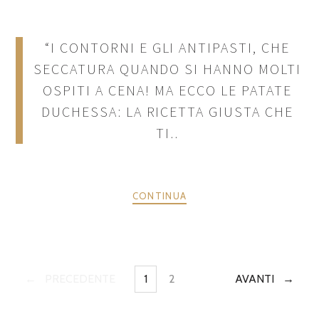
“I CONTORNI E GLI ANTIPASTI, CHE
SECCATURA QUANDO SI HANNO MOLTI
OSPITI A CENA! MA ECCO LE PATATE
DUCHESSA: LA RICETTA GIUSTA CHE
TI..
CONTINUA
POSTS
PRECEDENTE
1
2
AVANTI
PAGINE
PAGINE
NAVIGATION