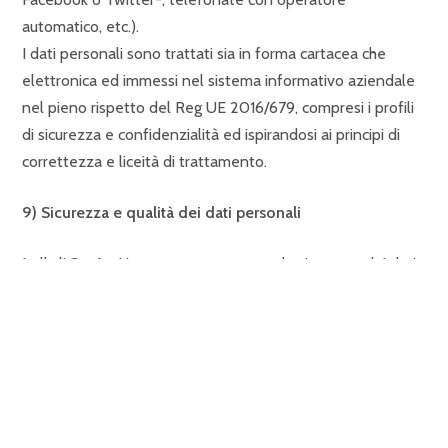
automatico, etc.).
I dati personali sono trattati sia in forma cartacea che
elettronica ed immessi nel sistema informativo aziendale
nel pieno rispetto del Reg UE 2016/679, compresi i profili
di sicurezza e confidenzialità ed ispirandosi ai principi di
correttezza e liceità di trattamento.
9)
Sicurezza e qualità dei dati personali
Italkali S.p.A. si impegna a proteggere la sicurezza dei dati
personali dell’utente e rispetta le disposizioni in materia di
sicurezza previste dalla normativa applicabile al fine di
evitare perdite di dati, usi illegittimi o illeciti dei dati e
accessi non autorizzati agli stessi, con particolare
riferimento al Disciplinare Tecnico in materia di misure
minime di sicurezza. Inoltre, i sistemi informativi e i