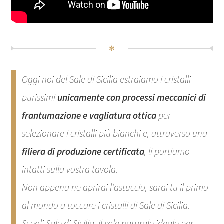
✻
Oggi noi del Sale di Sicilia estraiamo i cristalli
purissimi
unicamente con processi meccanici di
frantumazione e
vagliatura ottica
per
selezionare i cristalli più bianchi e, attraverso una
filiera di produzione certificata
, li portiamo
intatti sulla vostra tavola.
Non appena ne aprirai l’astuccio, sarai tu il primo
al mondo a toccare i cristalli di Sale di Sicilia.
Scegli Sale di Sicilia, il sale naturale ideale per