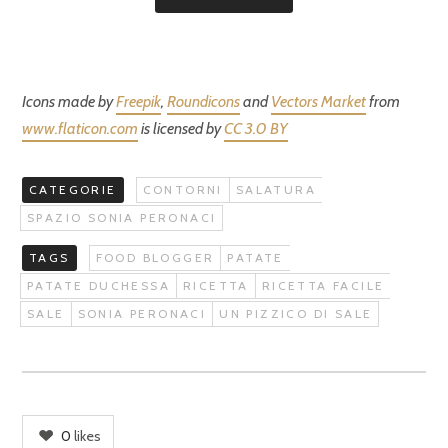
Icons made by
Freepik
,
Roundicons
and
Vectors Market
from
www.flaticon.com
is licensed by
CC 3.0 BY
CATEGORIE
CONTORNI
SALATURA
SPAZIO SONIA PERONACI
TAGS
FOOD BLOGGER
PATATE
PATATE DUCHESSA
RICETTA
RICETTA FACILE
SALE
SONIA PERONACI
UN PIZZICO DI SALE
0
likes