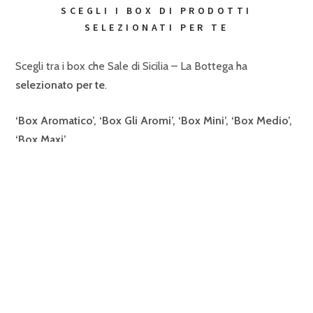
SCEGLI I BOX DI PRODOTTI
SELEZIONATI PER TE
Scegli tra i box che Sale di Sicilia – La Bottega ha
selezionato per te
.
‘Box Aromatico’, ‘Box Gli Aromi’, ‘Box Mini’, ‘Box Medio’,
‘Box Maxi’.
Quando ti troverai sulla pagina
clicca sulla voce ‘Scegli’
sotto al Box a cui sei interessato.
Seleziona
, tra quelli
disponibili, i
prodotti che preferisci
. Scegli, infine, il
numero di Box
che desideri acquistare. Clicca sul
‘Carrello’
per completare il tuo ordine.
VAI ALLO SHOP – SEZIONE BOX