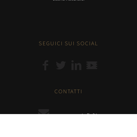
SEGUICI SUI SOCIAL
CONTATTI
e-commerce@italkali.it
+39 0916029031