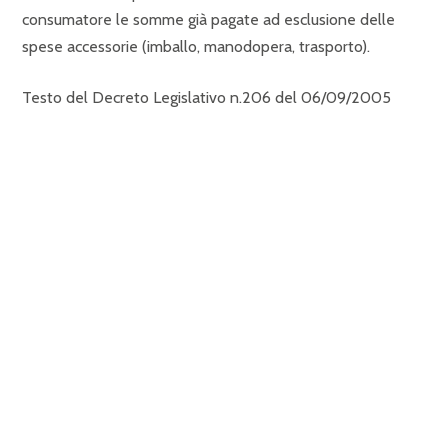
consumatore le somme già pagate ad esclusione delle
spese accessorie (imballo, manodopera, trasporto).
Testo del Decreto Legislativo n.206 del 06/09/2005
5. CONSEGNA
La consegna avviene mediamente in 3-5 giorni lavorativi in
tutta Italia dalla ricezione del pagamento (la consegne
durante il mese di dicembre avvengono mediamente
entro 7/8 giorni lavorativi).
Per informazioni sulla consegna contatta il nostro Servizio
Clienti al numero
091 8486360
o alla mail