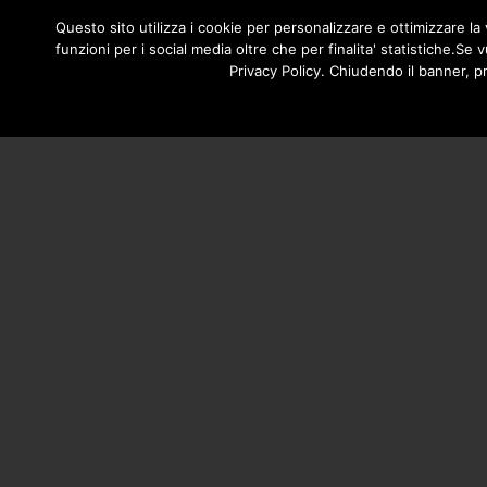
/**
*/
NAVIGA
Questo sito utilizza i cookie per personalizzare e ottimizzare la v
HOME
funzioni per i social media oltre che per finalita' statistiche.S
PRINCI
Privacy Policy. Chiudendo il banner, p