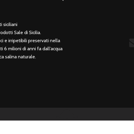
 siciliani
otti Sale di Sicilia.
i e irripetibili preservati nella
 6 milioni di anni fa dall’acqua
a salina naturale.
017 ©
ITALKALI SOCIETÀ ITALIANA SALI ALCALINI S.P.A.
P.IVA IT024255708