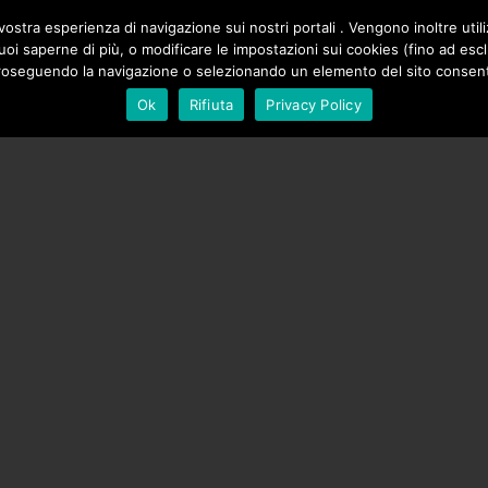
ZIONE
ostra esperienza di navigazione sui nostri portali . Vengono inoltre utiliz
SALE DI NATURA
DI SICILIA
SPAZIO SONIA PERONACI
e vuoi saperne di più, o modificare le impostazioni sui cookies (fino ad es
PALE
roseguendo la navigazione o selezionando un elemento del sito consenti 
Ok
Rifiuta
Privacy Policy