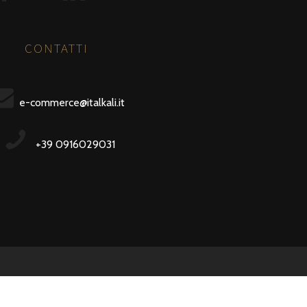
CONTATTI
e-commerce@italkali.it
+39 0916029031
23