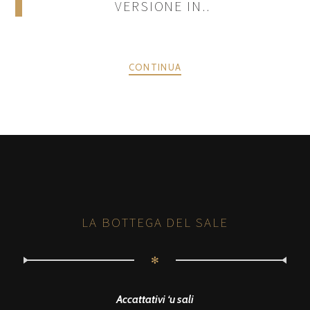
VERSIONE IN..
CONTINUA
POSTS
PRECEDENTE
AVANTI
NAVIGATION
LA BOTTEGA DEL SALE
✻
Accattativi ‘u sali