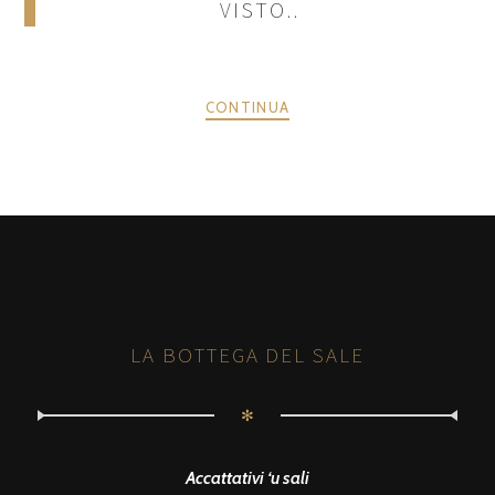
VISTO..
CONTINUA
POSTS
PRECEDENTE
AVANTI
NAVIGATION
LA BOTTEGA DEL SALE
✻
Accattativi ‘u sali