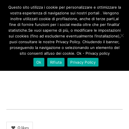
/**
*/
Questo sito utilizza i cookie per personalizzare e ottimizzare la
vostra esperienza di navigazione sui nostri portali . Vengono
inoltre utilizzati cookie di profilazione, anche di terze parti,al
fine di fornire funzioni per i social media oltre che per finalita'
SPAGHETTI AI SAPORI DI
statistiche.Se vuoi saperne di più, o modificare le impostazioni
sui cookies (fino ad escluderne eventualmente l’installazione),
SICILIA
puoi consultare le nostre Privacy Policy. Chiudendo il banner,
proseguendo la navigazione o selezionando un elemento del
sito consenti all’uso dei cookie. Ok - Privacy policy
Ok
Rifiuta
Privacy Policy
0
likes