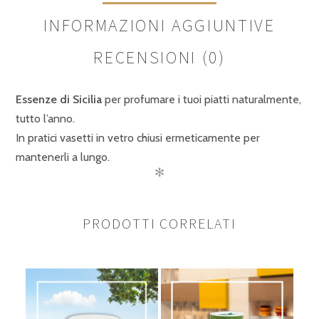
INFORMAZIONI AGGIUNTIVE
RECENSIONI (0)
Essenze di Sicilia
per profumare i tuoi piatti naturalmente,
tutto l’anno.
In pratici vasetti in vetro chiusi ermeticamente per
mantenerli a lungo.
✻
Peso
0,125 kg
RECENSIONI
PRODOTTI CORRELATI
Ancora non ci sono recensioni.
BE THE FIRST TO REVIEW “SALE E