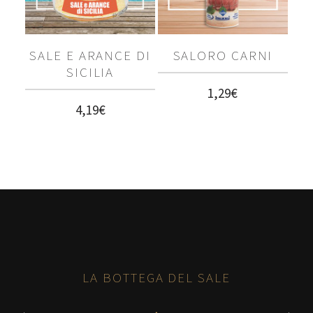
SALE E ARANCE DI
SALORO CARNI
SICILIA
1,29
€
4,19
€
LA BOTTEGA DEL SALE