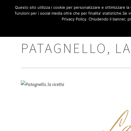
/**
*/
NAVIGA
Questo sito utilizza i cookie per personalizzare e ottimizzare la v
HOME
funzioni per i social media oltre che per finalita' statistiche.S
PRINCI
Privacy Policy. Chiudendo il banner, p
PATAGNELLO, LA
a