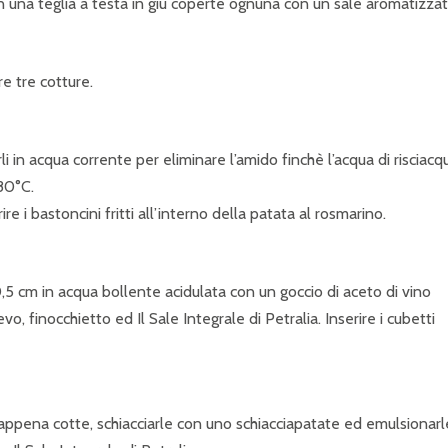
 in una teglia a testa in giù coperte ognuna con un sale aromatizzat
re tre cotture.
li in acqua corrente per eliminare l’amido finchè l’acqua di risciacq
180°C.
re i bastoncini fritti all’interno della patata al rosmarino.
0,5 cm in acqua bollente acidulata con un goccio di aceto di vino
, finocchietto ed Il Sale Integrale di Petralia. Inserire i cubetti
ppena cotte, schiacciarle con uno schiacciapatate ed emulsionarl