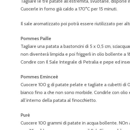
Tagliare le tre patate all’estremità, svuotarle, disporle
Cuocerle in forno già caldo a 170°C per 15 minuti.
Il sale aromatizzato poi potrà essere riutilizzato per alt
Pommes Paille
Tagliare una patata a bastoncini di 5 x 0,5 cm, sciacquar
non diventerà limpida e poi friggerli in olio bollente a 
Condire con Il Sale Integrale di Petralia e pepe ed inseri
Pommes Eminceè
Cuocere 100 g di patate pelate e tagliate a cubetti di 
bianco fino a che non sono morbide. Condirle con olio evo
all’interno della patata al finocchietto.
Purè
Cuocere 100 grammi di patate in acqua bollente. NOn a