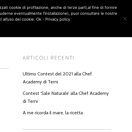
zati cookie di profilazione, anche di terze parti,al fine di fornire
LA BOTTEGA – SHOP
CONTATTI
cluderne eventualmente l’installazione), puoi consultare le nostre
0
all’uso dei cookie. Ok - Privacy policy
ARTICOLI RECENTI
Ultimo Contest del 2021 alla Chef
Academy di Terni
Contest ‘Sale Naturale’ alla Chef Academy
di Terni
A me ricorda il mare, la ricetta