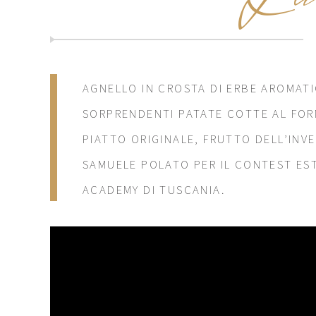
AGNELLO IN CROSTA DI ERBE AROMAT
SORPRENDENTI PATATE COTTE AL FOR
PIATTO ORIGINALE, FRUTTO DELL’INVE
SAMUELE POLATO PER IL CONTEST ES
ACADEMY DI TUSCANIA.