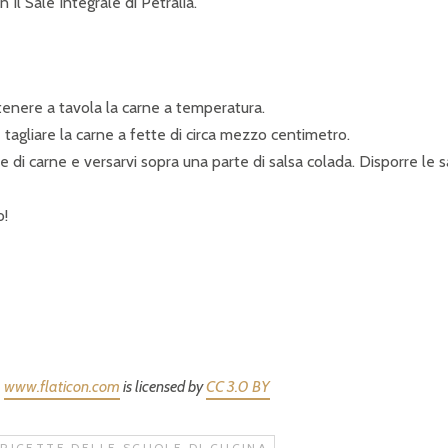
 Il Sale Integrale di Petralia.
ntenere a tavola la carne a temperatura.
 tagliare la carne a fette di circa mezzo centimetro.
te di carne e versarvi sopra una parte di salsa colada. Disporre le s
o!
m
www.flaticon.com
is licensed by
CC 3.0 BY
 RICETTE DELLE SCUOLE DI CUCINA