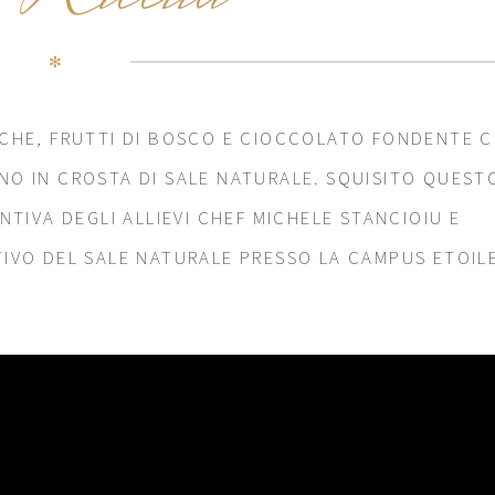
✻
ICHE, FRUTTI DI BOSCO E CIOCCOLATO FONDENTE 
NO IN CROSTA DI SALE NATURALE. SQUISITO QUEST
NTIVA DEGLI ALLIEVI CHEF MICHELE STANCIOIU E
TIVO DEL SALE NATURALE PRESSO LA CAMPUS ETOIL