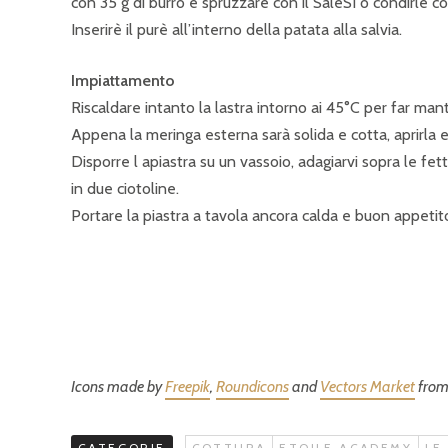
con 35 g di burro e spruzzare con il SaleSì o condirle con
Inserirè il purè all’interno della patata alla salvia.
Impiattamento
Riscaldare intanto la lastra intorno ai 45°C per far ma
Appena la meringa esterna sarà solida e cotta, aprirla e
Disporre l apiastra su un vassoio, adagiarvi sopra le fet
in due ciotoline.
Portare la piastra a tavola ancora calda e buon appetit
Icons made by
Freepik
,
Roundicons
and
Vectors Market
fro
CATEGORIE
COTTURA
ETOILE ACADEMY
LE