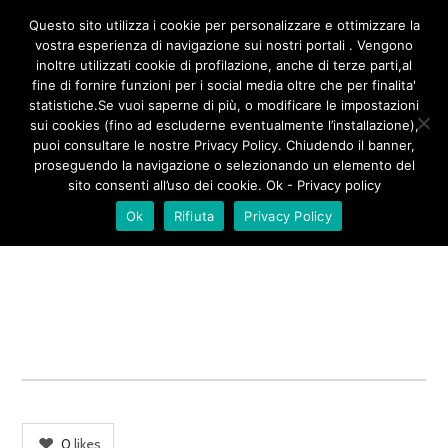
/**
*/
Questo sito utilizza i cookie per personalizzare e ottimizzare la
vostra esperienza di navigazione sui nostri portali . Vengono
inoltre utilizzati cookie di profilazione, anche di terze parti,al
fine di fornire funzioni per i social media oltre che per finalita'
CORTILE PEPE NUOVO
statistiche.Se vuoi saperne di più, o modificare le impostazioni
sui cookies (fino ad escluderne eventualmente l’installazione),
LOCALE
puoi consultare le nostre Privacy Policy. Chiudendo il banner,
proseguendo la navigazione o selezionando un elemento del
sito consenti all’uso dei cookie. Ok - Privacy policy
Ok
Rifiuta
Privacy Policy
0
likes