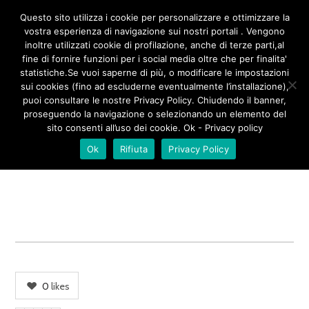
/**
*/
Questo sito utilizza i cookie per personalizzare e ottimizzare la
vostra esperienza di navigazione sui nostri portali . Vengono
inoltre utilizzati cookie di profilazione, anche di terze parti,al
fine di fornire funzioni per i social media oltre che per finalita'
CORTILE PEPE 2
statistiche.Se vuoi saperne di più, o modificare le impostazioni
sui cookies (fino ad escluderne eventualmente l’installazione),
puoi consultare le nostre Privacy Policy. Chiudendo il banner,
proseguendo la navigazione o selezionando un elemento del
sito consenti all’uso dei cookie. Ok - Privacy policy
Ok
Rifiuta
Privacy Policy
0
likes