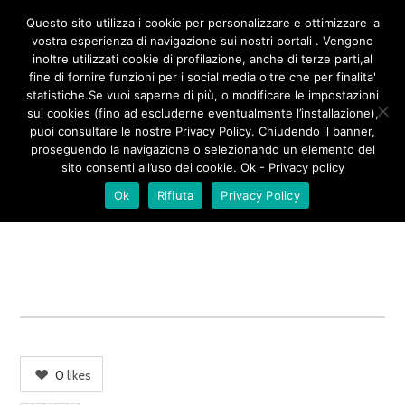
/**
*/
Questo sito utilizza i cookie per personalizzare e ottimizzare la
vostra esperienza di navigazione sui nostri portali . Vengono
inoltre utilizzati cookie di profilazione, anche di terze parti,al
fine di fornire funzioni per i social media oltre che per finalita'
LU CARMÈ 01
statistiche.Se vuoi saperne di più, o modificare le impostazioni
sui cookies (fino ad escluderne eventualmente l’installazione),
puoi consultare le nostre Privacy Policy. Chiudendo il banner,
proseguendo la navigazione o selezionando un elemento del
sito consenti all’uso dei cookie. Ok - Privacy policy
Ok
Rifiuta
Privacy Policy
0
likes