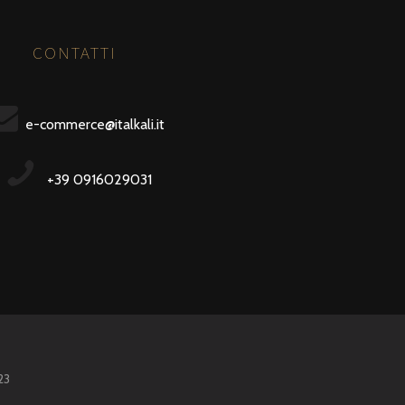
CONTATTI
e-commerce@italkali.it
+39 0916029031
23