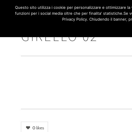
/**
*/
NAVIGA
Questo sito utilizza i cookie per personalizzare e ottimizzare la v
HOME
funzioni per i social media oltre che per finalita' statistiche.S
PRINCI
Privacy Policy. Chiudendo il banner, p
GIRELLO 02
0
likes