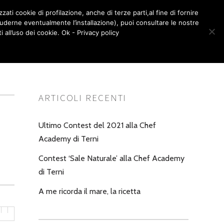
zati cookie di profilazione, anche di terze parti,al fine di fornire
LA BOTTEGA – SHOP
CONTATTI
cluderne eventualmente l’installazione), puoi consultare le nostre
0
all’uso dei cookie. Ok - Privacy policy
ARTICOLI RECENTI
Ultimo Contest del 2021 alla Chef
Academy di Terni
Contest ‘Sale Naturale’ alla Chef Academy
di Terni
A me ricorda il mare, la ricetta