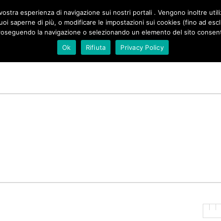
ZIONE
ostra esperienza di navigazione sui nostri portali . Vengono inoltre utiliz
SALE DI NATURA
DI SICILIA
SPAZIO SONIA PERONACI
e vuoi saperne di più, o modificare le impostazioni sui cookies (fino ad es
PALE
roseguendo la navigazione o selezionando un elemento del sito consenti 
Ok
Rifiuta
Privacy Policy