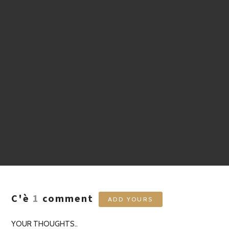
C'è
1
comment
ADD YOURS