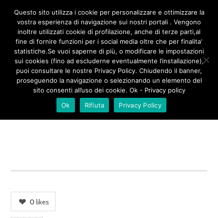
/**
*/
Questo sito utilizza i cookie per personalizzare e ottimizzare la
vostra esperienza di navigazione sui nostri portali . Vengono
inoltre utilizzati cookie di profilazione, anche di terze parti,al
fine di fornire funzioni per i social media oltre che per finalita'
PLANETARIA 1
statistiche.Se vuoi saperne di più, o modificare le impostazioni
sui cookies (fino ad escluderne eventualmente l’installazione),
puoi consultare le nostre Privacy Policy. Chiudendo il banner,
proseguendo la navigazione o selezionando un elemento del
sito consenti all’uso dei cookie. Ok - Privacy policy
Ok
Rifiuta
Privacy Policy
0
likes