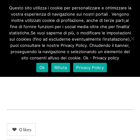
/**
*/
Questo sito utilizza i cookie per personalizzare e ottimizzare la
vostra esperienza di navigazione sui nostri portali . Vengono
inoltre utilizzati cookie di profilazione, anche di terze parti,al
fine di fornire funzioni per i social media oltre che per finalita'
FARAONA LACCATA AL MIELE
statistiche.Se vuoi saperne di più, o modificare le impostazioni
sui cookies (fino ad escluderne eventualmente l’installazione),
puoi consultare le nostre Privacy Policy. Chiudendo il banner,
proseguendo la navigazione o selezionando un elemento del
sito consenti all’uso dei cookie. Ok - Privacy policy
Ok
Rifiuta
Privacy Policy
0
likes