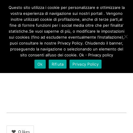
/**
*/
Questo sito utilizza i cookie per personalizzare e ottimizzare la
vostra esperienza di navigazione sui nostri portali . Vengono
inoltre utilizzati cookie di profilazione, anche di terze parti,al
fine di fornire funzioni per i social media oltre che per finalita'
FARAONA LACCATA AL MIELE
statistiche.Se vuoi saperne di più, o modificare le impostazioni
sui cookies (fino ad escluderne eventualmente l’installazione),
– SONIA PERONACI
puoi consultare le nostre Privacy Policy. Chiudendo il banner,
proseguendo la navigazione o selezionando un elemento del
sito consenti all’uso dei cookie. Ok - Privacy policy
Ok
Rifiuta
Privacy Policy
0
likes