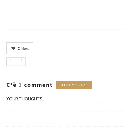
0
likes
C'è
1
comment
ADD YOURS