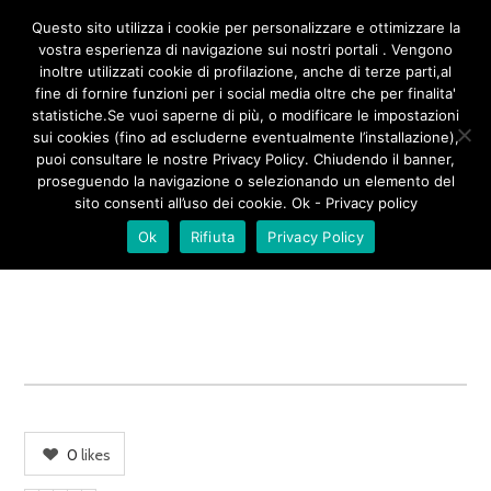
/**
*/
Questo sito utilizza i cookie per personalizzare e ottimizzare la
vostra esperienza di navigazione sui nostri portali . Vengono
inoltre utilizzati cookie di profilazione, anche di terze parti,al
fine di fornire funzioni per i social media oltre che per finalita'
400-1
statistiche.Se vuoi saperne di più, o modificare le impostazioni
sui cookies (fino ad escluderne eventualmente l’installazione),
puoi consultare le nostre Privacy Policy. Chiudendo il banner,
proseguendo la navigazione o selezionando un elemento del
sito consenti all’uso dei cookie. Ok - Privacy policy
Ok
Rifiuta
Privacy Policy
0
likes