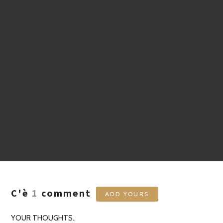
C'è
1
comment
ADD YOURS