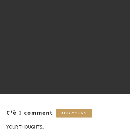
C'è
1
comment
ADD YOURS