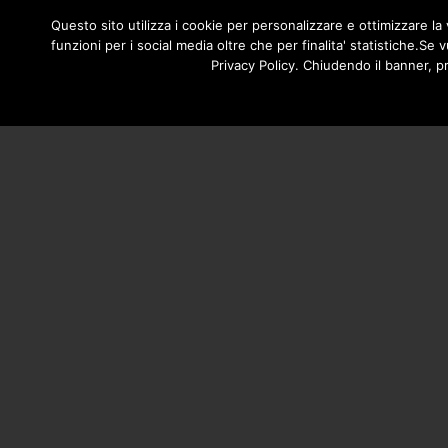
/**
*/
NAVIGA
Questo sito utilizza i cookie per personalizzare e ottimizzare la v
HOME
funzioni per i social media oltre che per finalita' statistiche.S
PRINCI
Privacy Policy. Chiudendo il banner, p