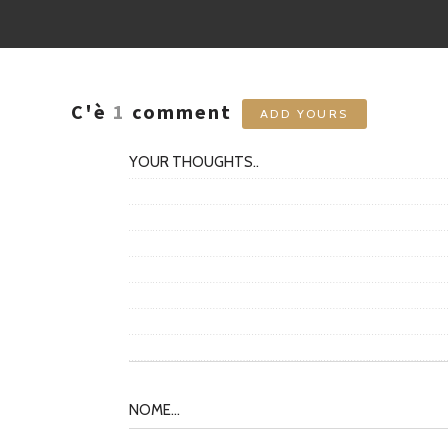
C'è
1
comment
ADD YOURS