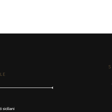
S
ALE
 siciliani