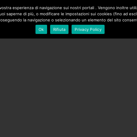
ZIONE
ostra esperienza di navigazione sui nostri portali . Vengono inoltre utiliz
SALE DI NATURA
DI SICILIA
SPAZIO SONIA PERONACI
e vuoi saperne di più, o modificare le impostazioni sui cookies (fino ad es
PALE
roseguendo la navigazione o selezionando un elemento del sito consenti 
Ok
Rifiuta
Privacy Policy