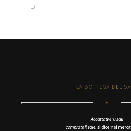
LA BOTTEGA DEL S
✻
Accattativi ‘u sali
comprate il sale
, si dice nei mercati