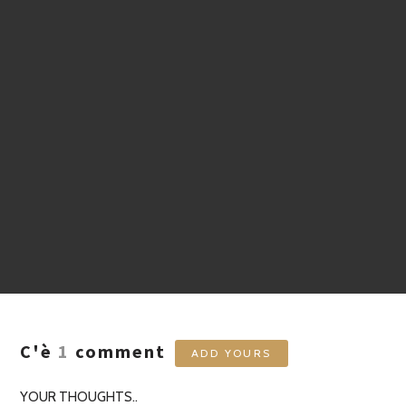
C'è
1
comment
ADD YOURS