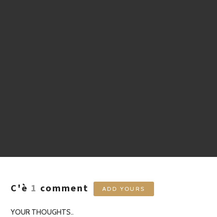
C'è
1
comment
ADD YOURS