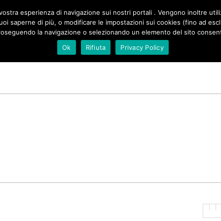
ZIONE
ostra esperienza di navigazione sui nostri portali . Vengono inoltre utiliz
SALE DI NATURA
DI SICILIA
SPAZIO SONIA PERONACI
e vuoi saperne di più, o modificare le impostazioni sui cookies (fino ad es
PALE
roseguendo la navigazione o selezionando un elemento del sito consenti 
Ok
Rifiuta
Privacy Policy