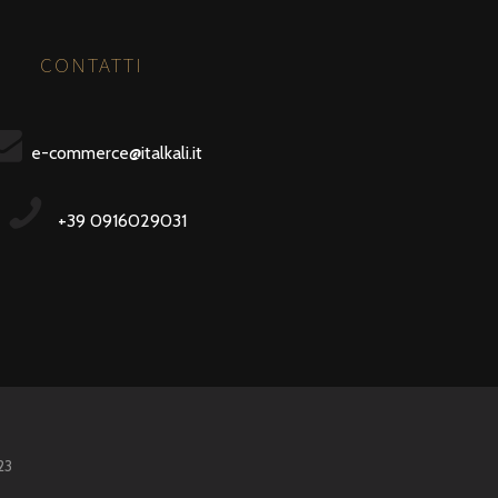
CONTATTI
e-commerce@italkali.it
+39 0916029031
23