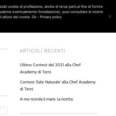
zati cookie di profilazione, anche di terze parti,al fine di fornire
LA BOTTEGA – SHOP
CONTATTI
cluderne eventualmente l’installazione), puoi consultare le nostre
0
all’uso dei cookie. Ok - Privacy policy
ARTICOLI RECENTI
Ultimo Contest del 2021 alla Chef
Academy di Terni
Contest ‘Sale Naturale’ alla Chef Academy
di Terni
A me ricorda il mare, la ricetta