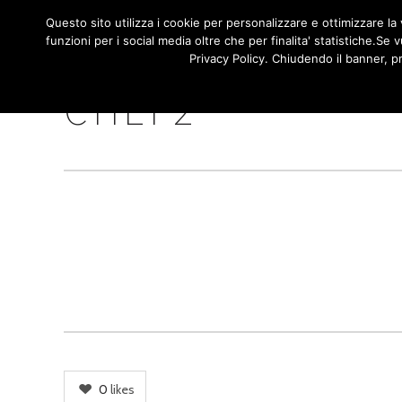
/**
*/
NAVIGA
Questo sito utilizza i cookie per personalizzare e ottimizzare la v
HOME
funzioni per i social media oltre che per finalita' statistiche.S
PRINCI
Privacy Policy. Chiudendo il banner, p
CHEF2
0
likes