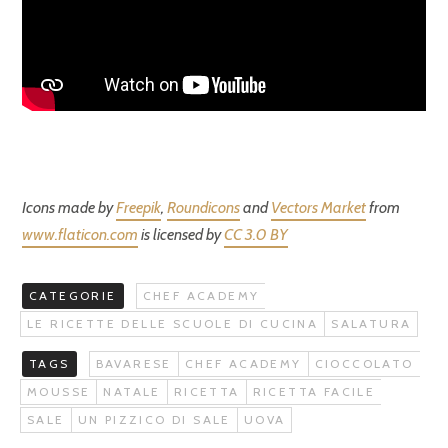
Icons made by
Freepik
,
Roundicons
and
Vectors Market
from
www.flaticon.com
is licensed by
CC 3.0 BY
CATEGORIE
CHEF ACADEMY
LE RICETTE DELLE SCUOLE DI CUCINA
SALATURA
TAGS
BAVARESE
CHEF ACADEMY
CIOCCOLATO
MOUSSE
NATALE
RICETTA
RICETTA FACILE
SALE
UN PIZZICO DI SALE
UOVA