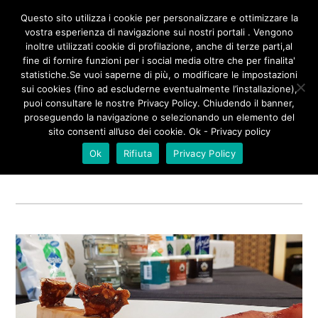
/**
*/
Questo sito utilizza i cookie per personalizzare e ottimizzare la
vostra esperienza di navigazione sui nostri portali . Vengono
inoltre utilizzati cookie di profilazione, anche di terze parti,al
fine di fornire funzioni per i social media oltre che per finalita'
BAVARESE AL CIOCCOLATO
statistiche.Se vuoi saperne di più, o modificare le impostazioni
sui cookies (fino ad escluderne eventualmente l’installazione),
SU CIALDA CROCCATE DI
puoi consultare le nostre Privacy Policy. Chiudendo il banner,
ANACARDI E PERA IN
proseguendo la navigazione o selezionando un elemento del
sito consenti all’uso dei cookie. Ok - Privacy policy
RIDUZIONE DI VINO, LA
Ok
Rifiuta
Privacy Policy
RICETTA