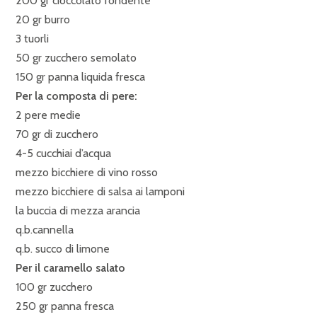
200 gr cioccolato fondente
20 gr burro
3 tuorli
50 gr zucchero semolato
150 gr panna liquida fresca
Per la composta di pere:
2 pere medie
70 gr di zucchero
4-5 cucchiai d’acqua
mezzo bicchiere di vino rosso
mezzo bicchiere di salsa ai lamponi
la buccia di mezza arancia
q.b.cannella
q.b. succo di limone
Per il caramello salato
100 gr zucchero
250 gr panna fresca