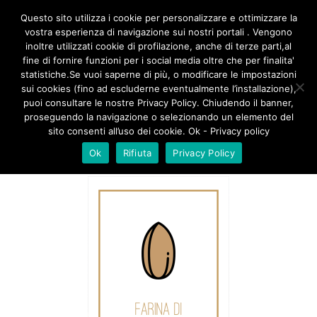
/**
*/
Questo sito utilizza i cookie per personalizzare e ottimizzare la
vostra esperienza di navigazione sui nostri portali . Vengono
inoltre utilizzati cookie di profilazione, anche di terze parti,al
fine di fornire funzioni per i social media oltre che per finalita'
FARINA DI MANDORLE
statistiche.Se vuoi saperne di più, o modificare le impostazioni
sui cookies (fino ad escluderne eventualmente l’installazione),
puoi consultare le nostre Privacy Policy. Chiudendo il banner,
proseguendo la navigazione o selezionando un elemento del
sito consenti all’uso dei cookie. Ok - Privacy policy
Ok
Rifiuta
Privacy Policy