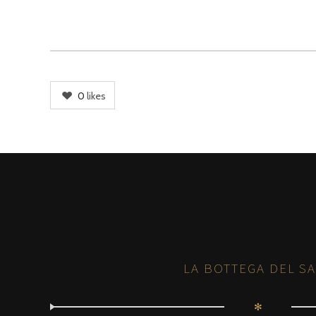
0
likes
LA BOTTEGA DEL S
✻