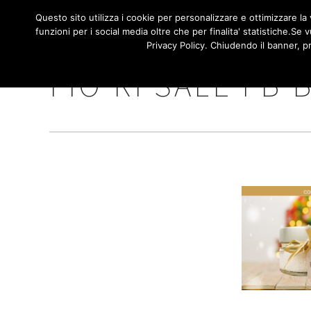
/**
*/
NAVIGA
Questo sito utilizza i cookie per personalizzare e ottimizzare la v
HOME
funzioni per i social media oltre che per finalita' statistiche.S
PRINCI
Privacy Policy. Chiudendo il banner, p
FIO RI SALE FB