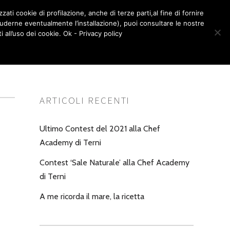
zati cookie di profilazione, anche di terze parti,al fine di fornire
LA BOTTEGA – SHOP
CONTATTI
cluderne eventualmente l’installazione), puoi consultare le nostre
0
all’uso dei cookie. Ok - Privacy policy
ARTICOLI RECENTI
Ultimo Contest del 2021 alla Chef
Academy di Terni
Contest ‘Sale Naturale’ alla Chef Academy
di Terni
A me ricorda il mare, la ricetta