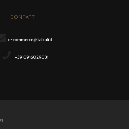
CONTATTI
e-commerce@italkali.it
+39 0916029031
23