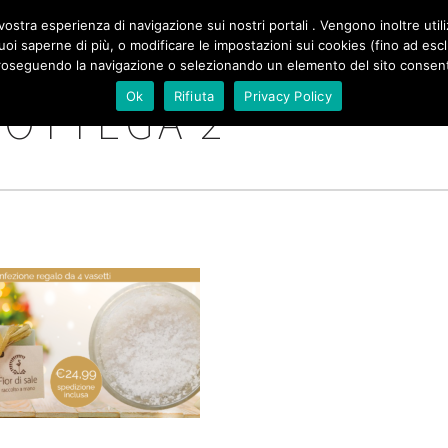
ZIONE
ostra esperienza di navigazione sui nostri portali . Vengono inoltre utiliz
SALE DI NATURA
DI SICILIA
SPAZIO SONIA PERONACI
e vuoi saperne di più, o modificare le impostazioni sui cookies (fino ad es
PALE
roseguendo la navigazione o selezionando un elemento del sito consenti 
Ok
Rifiuta
Privacy Policy
 BOTTEGA 2